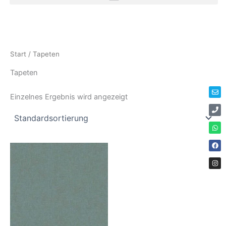
Zum
Inhalt
springen
Env
Ph
Wha
Fac
Ins
Start
/ Tapeten
Tapeten
Einzelnes Ergebnis wird angezeigt