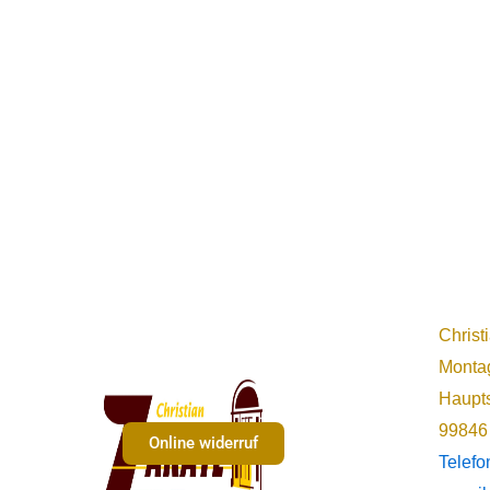
Christ
Montag
Haupts
99846
Online widerruf
Telef