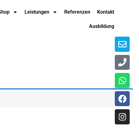
Env
Pho
Wha
Fac
Ins
Shop
Leistungen
Referenzen
Kontakt
Ausbildung