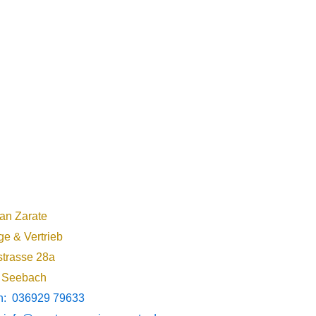
ian Zarate
e & Vertrieb
trasse 28a
 Seebach
on: 036929 79633