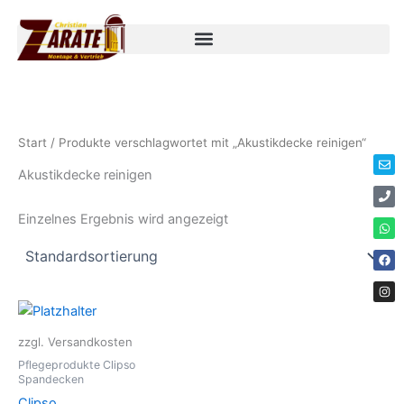
Zum
Inhalt
springen
Env
Ph
Wha
Fac
Ins
Start
/ Produkte verschlagwortet mit „Akustikdecke reinigen“
Akustikdecke reinigen
Einzelnes Ergebnis wird angezeigt
zzgl. Versandkosten
Pflegeprodukte Clipso
Spandecken
Clipso