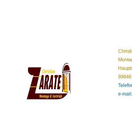
Christ
Montag
Haupts
99846
Telef
e-mail