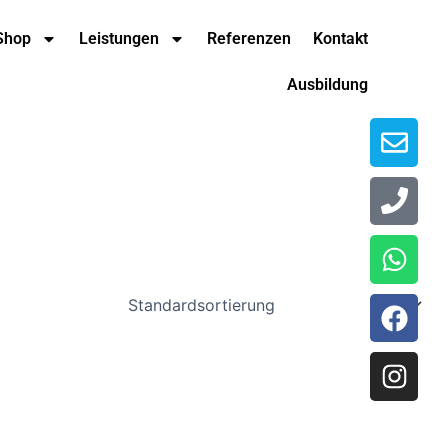
Env
Pho
Wha
Fac
Ins
Shop
Leistungen
Referenzen
Kontakt
Ausbildung