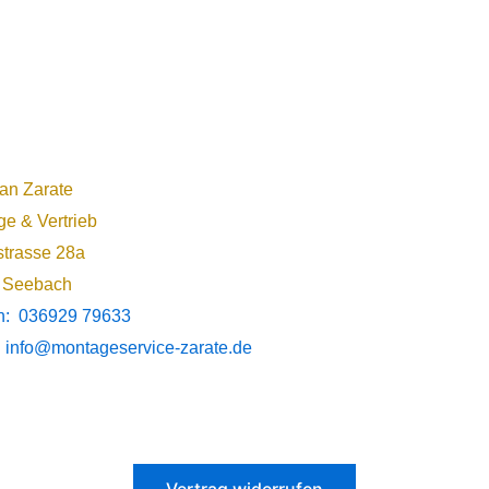
ian Zarate
e & Vertrieb
trasse 28a
 Seebach
on: 036929 79633
: info@montageservice-zarate.de