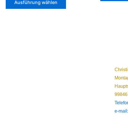
Ausführung wählen
Christ
Montag
Haupts
99846
Telef
e-mail