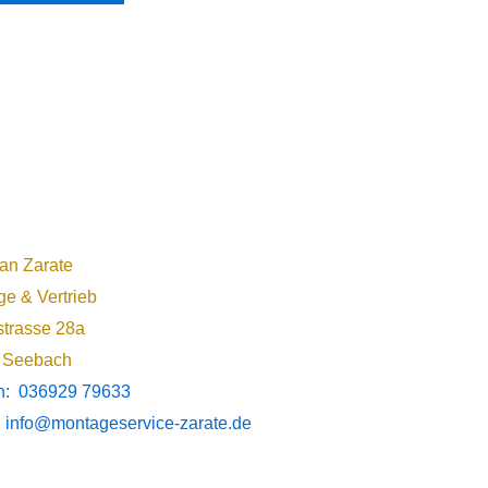
ian Zarate
e & Vertrieb
trasse 28a
 Seebach
on: 036929 79633
: info@montageservice-zarate.de