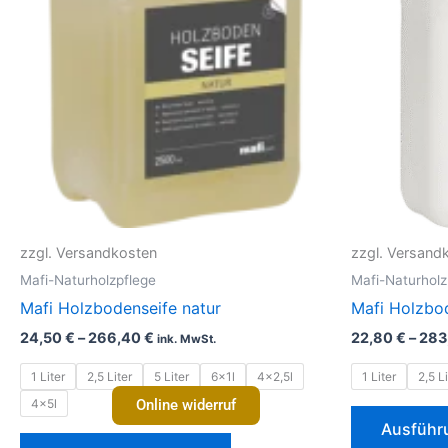
mehrere
Varianten
auf.
Die
Optionen
können
auf
der
Produktseite
gewählt
zzgl. Versandkosten
zzgl. Versand
werden
Mafi-Naturholzpflege
Mafi-Naturholz
Mafi Holzbodenseife natur
Mafi Holzbo
24,50
€
–
266,40
€
22,80
€
–
283
ink. MwSt.
1 Liter
2,5 Liter
5 Liter
6x1l
4x2,5l
1 Liter
2,5 Li
4x5l
Online widerruf
Ausführ