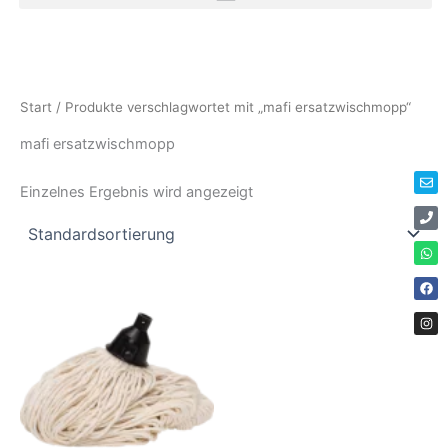
Zum
Inhalt
springen
Env
Ph
Wha
Fac
Ins
Start
/ Produkte verschlagwortet mit „mafi ersatzwischmopp“
mafi ersatzwischmopp
Einzelnes Ergebnis wird angezeigt