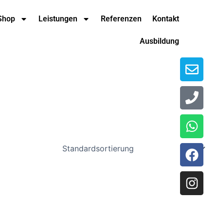
Env
Pho
Wha
Fac
Ins
Shop
Leistungen
Referenzen
Kontakt
Ausbildung