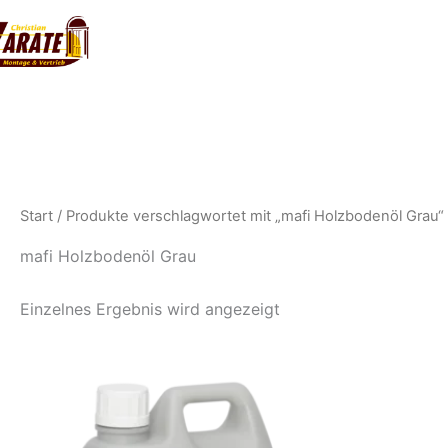
Zum
Inhalt
springen
Start
/ Produkte verschlagwortet mit „mafi Holzbodenöl Grau“
mafi Holzbodenöl Grau
Einzelnes Ergebnis wird angezeigt
Dieses
Produkt
weist