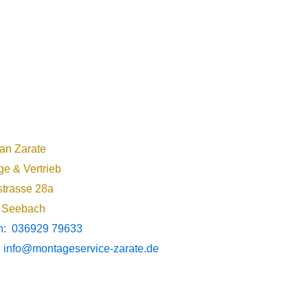
ian Zarate
e & Vertrieb
trasse 28a
 Seebach
on: 036929 79633
: info@montageservice-zarate.de