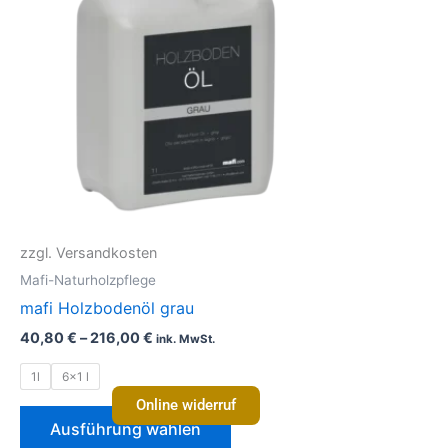
mehrere
Varianten
auf.
Die
Optionen
können
auf
der
Produktseite
gewählt
zzgl. Versandkosten
werden
Mafi-Naturholzpflege
mafi Holzbodenöl grau
40,80
€
–
216,00
€
ink. MwSt.
1l
6x1 l
Online widerruf
Ausführung wählen