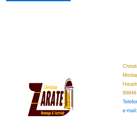
Christ
Montag
Haupts
99846
Telef
e-mail