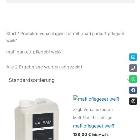
Zum
Inhalt
springen
Env
Ph
Wha
Fac
Ins
Start
/ Produkte verschlagwortet mit „mafi parkett pflegeöl
weiß“
mafi parkett pflegeöl weiß
Alle 2 Ergebnisse werden angezeigt
zzgl. Versandkosten
Mafi-Naturholzpflege
mafi pflegeset weiß
128,00
€
ink. MwSt.