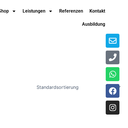
Env
Pho
Wha
Fac
Ins
Shop
Leistungen
Referenzen
Kontakt
Ausbildung