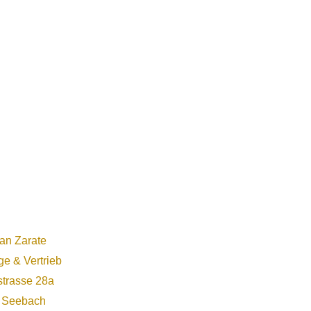
ian Zarate
e & Vertrieb
trasse 28a
 Seebach