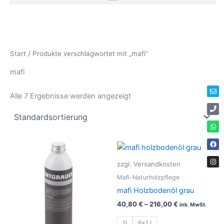
Zum
Inhalt
springen
Env
Ph
Wha
Fac
Ins
Start
/ Produkte verschlagwortet mit „mafi“
mafi
Alle 7 Ergebnisse werden angezeigt
Die
Pro
zzgl. Versandkosten
weis
Mafi-Naturholzpflege
meh
mafi Holzbodenöl grau
Vari
40,80
€
–
216,00
€
ink. MwSt.
auf.
Die
1l
6x1 l