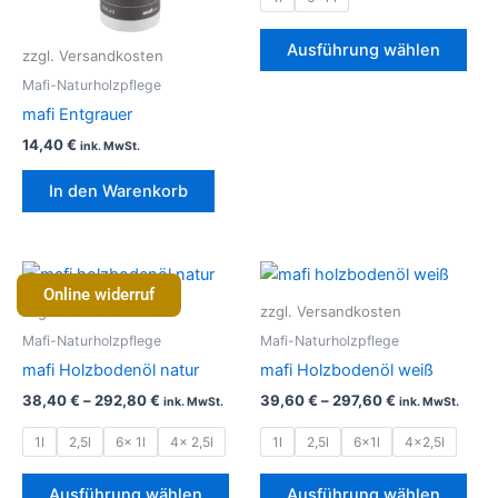
Opt
kön
Ausführung wählen
zzgl. Versandkosten
auf
Mafi-Naturholzpflege
der
mafi Entgrauer
Prod
14,40
€
gew
ink. MwSt.
wer
In den Warenkorb
Dieses
Die
Online widerruf
Produkt
Pro
zzgl. Versandkosten
zzgl. Versandkosten
weist
weis
Mafi-Naturholzpflege
Mafi-Naturholzpflege
mehrere
meh
mafi Holzbodenöl natur
mafi Holzbodenöl weiß
Varianten
Vari
38,40
€
–
292,80
€
39,60
€
–
297,60
€
ink. MwSt.
ink. MwSt.
auf.
auf.
Die
Die
1l
2,5l
6x 1l
4x 2,5l
1l
2,5l
6x1l
4x2,5l
Optionen
Opt
können
kön
Ausführung wählen
Ausführung wählen