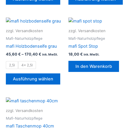
auf
auf
der
der
Produktseite
Prod
Dieses
gewählt
gew
Produkt
zzgl. Versandkosten
zzgl. Versandkosten
werden
wer
weist
Mafi-Naturholzpflege
Mafi-Naturholzpflege
mehrere
mafi Holzbodenseife grau
mafi Spot Stop
Varianten
45,60
€
–
170,40
€
18,00
€
ink. MwSt.
ink. MwSt.
auf.
Die
2,5l
4x 2,5l
In den Warenkorb
Optionen
können
Ausführung wählen
auf
der
Produktseite
gewählt
zzgl. Versandkosten
werden
Mafi-Naturholzpflege
mafi Taschenmop 40cm