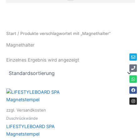
Zum
Inhalt
springen
Env
Ph
Wha
Fac
Ins
Start
/ Produkte verschlagwortet mit „Magnethalter“
Magnethalter
Einzelnes Ergebnis wird angezeigt
zzgl. Versandkosten
Duschrückwände
LIFESTYLEBOARD SPA
Magnetstempel