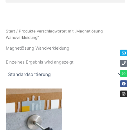
Zum
Inhalt
springen
Env
Ph
Wha
Fac
Ins
Start
/ Produkte verschlagwortet mit „Magnetlösung
Wandverkleidung“
Magnetlösung Wandverkleidung
Einzelnes Ergebnis wird angezeigt