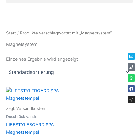
Zum
Inhalt
springen
Env
Ph
Wha
Fac
Ins
Start
/ Produkte verschlagwortet mit „Magnetsystem“
Magnetsystem
Einzelnes Ergebnis wird angezeigt
zzgl. Versandkosten
Duschrückwände
LIFESTYLEBOARD SPA
Magnetstempel