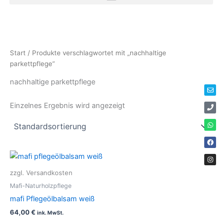
Zum
Inhalt
springen
Env
Ph
Wha
Fac
Ins
Start
/ Produkte verschlagwortet mit „nachhaltige
parkettpflege“
nachhaltige parkettpflege
Einzelnes Ergebnis wird angezeigt
zzgl. Versandkosten
Mafi-Naturholzpflege
mafi Pflegeölbalsam weiß
64,00
€
ink. MwSt.