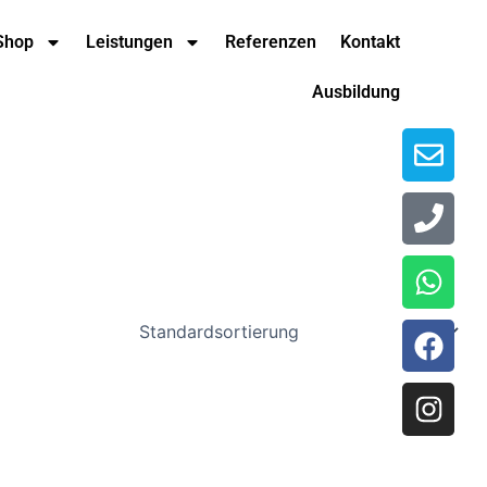
Env
Pho
Wha
Fac
Ins
Shop
Leistungen
Referenzen
Kontakt
Ausbildung