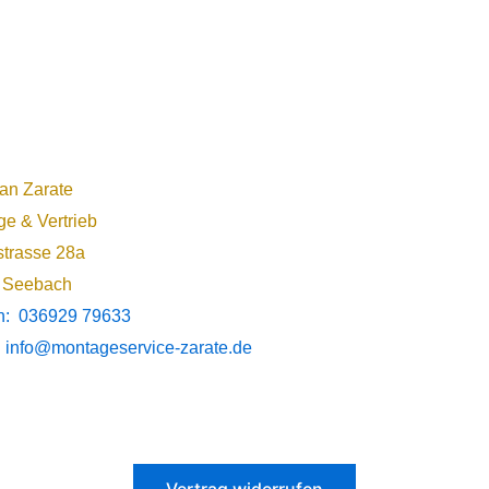
ian Zarate
e & Vertrieb
trasse 28a
 Seebach
on: 036929 79633
: info@montageservice-zarate.de