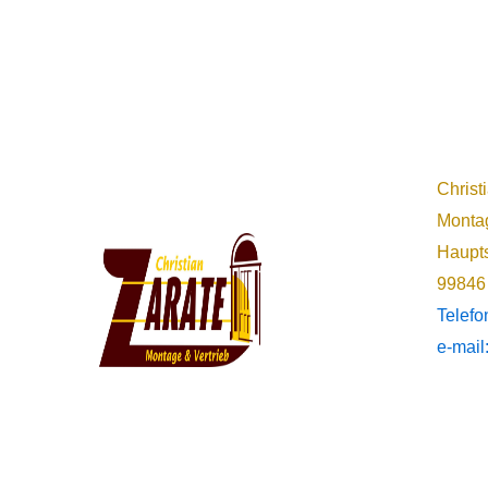
Christ
Montag
Haupts
99846
Telef
e-mail