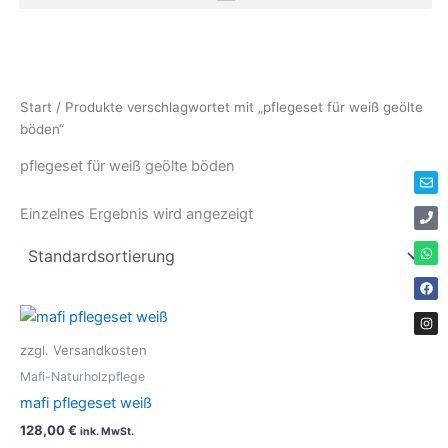
Zum
Inhalt
springen
Env
Ph
Wha
Fac
Ins
Start
/ Produkte verschlagwortet mit „pflegeset für weiß geölte
böden“
pflegeset für weiß geölte böden
Einzelnes Ergebnis wird angezeigt
zzgl. Versandkosten
Mafi-Naturholzpflege
mafi pflegeset weiß
128,00
€
ink. MwSt.