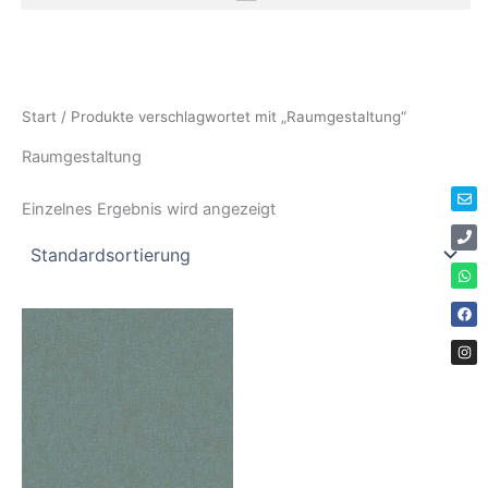
Zum
Inhalt
springen
Env
Ph
Wha
Fac
Ins
Start
/ Produkte verschlagwortet mit „Raumgestaltung“
Raumgestaltung
Einzelnes Ergebnis wird angezeigt