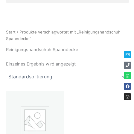
Zum
Inhalt
springen
Env
Ph
Wha
Fac
Ins
Start
/ Produkte verschlagwortet mit „Reinigungshandschuh
Spanndecke“
Reinigungshandschuh Spanndecke
Einzelnes Ergebnis wird angezeigt