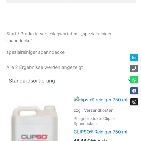
Zum
Inhalt
springen
Env
Ph
Wha
Fac
Ins
Start
/ Produkte verschlagwortet mit „spezialreiniger
spanndecke“
spezialreiniger spanndecke
Alle 2 Ergebnisse werden angezeigt
zzgl. Versandkosten
Pflegeprodukte Clipso
Spandecken
CLIPSO® Reiniger 750 ml
49,49
€
ink. MwSt.