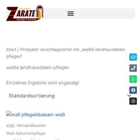
Zum
Inhalt
springen
Env
Ph
Wha
Fac
Ins
Start
/ Produkte verschlagwortet mit „weiße landhausdielen
pflegen“
weiße landhausdielen pflegen
Einzelnes Ergebnis wird angezeigt
zzgl. Versandkosten
Mafi-Naturholzpflege