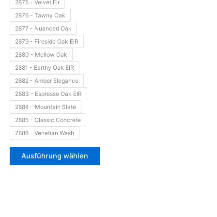
2875 - Velvet Fir
2876 - Tawny Oak
2877 - Nuanced Oak
2879 - Fireside Oak EIR
2880 - Mellow Oak
2881 - Earthy Oak EIR
2882 - Amber Elegance
2883 - Espresso Oak EIR
2884 - Mountain Slate
2885 - Classic Concrete
2886 - Venetian Wash
Ausführung wählen