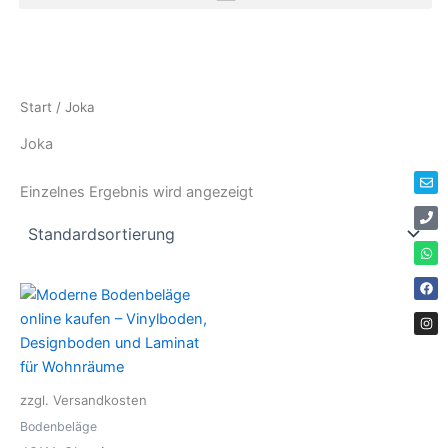
Zum
Inhalt
springen
Env
Ph
Wha
Fac
Ins
Start
/ Joka
Joka
Einzelnes Ergebnis wird angezeigt
Dieses
Produkt
weist
mehrere
Varianten
zzgl. Versandkosten
auf.
Bodenbeläge
Die