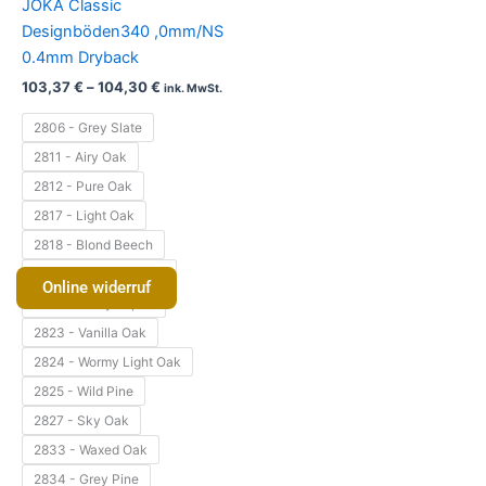
JOKA Classic
Optionen
Designböden340 ,0mm/NS
können
0.4mm Dryback
auf
103,37
€
–
104,30
€
ink. MwSt.
der
Produktseite
2806 - Grey Slate
gewählt
2811 - Airy Oak
werden
2812 - Pure Oak
2817 - Light Oak
2818 - Blond Beech
2819 - Creamy Maple
Online widerruf
2821 - Flamy Aspen
2823 - Vanilla Oak
2824 - Wormy Light Oak
2825 - Wild Pine
2827 - Sky Oak
2833 - Waxed Oak
2834 - Grey Pine