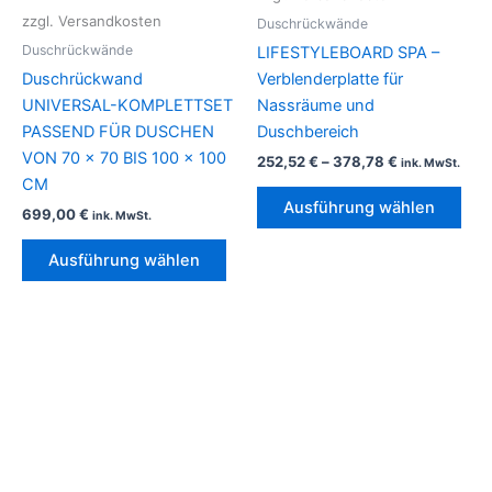
mehrere
meh
zzgl. Versandkosten
Duschrückwände
Varianten
Vari
Duschrückwände
LIFESTYLEBOARD SPA –
auf.
auf.
Duschrückwand
Verblenderplatte für
Die
Die
UNIVERSAL-KOMPLETTSET
Nassräume und
Optionen
Opt
PASSEND FÜR DUSCHEN
Duschbereich
können
kön
VON 70 × 70 BIS 100 × 100
252,52
€
–
378,78
€
ink. MwSt.
auf
auf
CM
der
der
Ausführung wählen
699,00
€
ink. MwSt.
Produktseite
Prod
gewählt
gew
Ausführung wählen
werden
wer