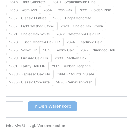
2845 - Dark Concrete
2849 - Scandinavian Pine
2853 - Worn Ash
2854 - Fresh Oak
2855 - Golden Pine
2857 - Classic Nuttree
2865 - Bright Concrete
2867 - Light Washed Stone
2870 - Chalet Oak Brown
2871 - Chalet Oak White
2872 - Weathered Oak EIR
2873 - Rustic Charred Oak EIR
2874 - Pearlized Oak
2875 - Velvet Fir
2876 - Tawny Oak
2877 - Nuanced Oak
2879 - Fireside Oak EIR
2880 - Mellow Oak
2881 - Earthy Oak EIR
2882 - Amber Elegance
2883 - Espresso Oak EIR
2884 - Mountain Slate
2885 - Classic Concrete
2886 - Venetian Wash
In Den Warenkorb
inkl. MwSt.
zzgl. Versandkosten