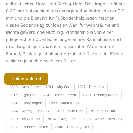
authentischen Holz- und Steinoptiken. Die strapazierfähige
0,40 mm Nutzschicht, die geringe Aufbauhöhe von nur 2,0
mm und die Eignung für Fußbodenheizungen machen
diesen Bodenbelag zur idealen Wahl für Wohnräume und
leichte gewerbliche Nutzung. Profitieren Sie von einer
pflegeleichten Oberfläche, angenehmer Raumakustik und
einer langlebigen Qualität für viele Jahre Wohnkomfort.
Format, Packungsinhalt und Anzahl der Dielen oder Fliesen
variieren je nach gewähltem Dekor.
Dekor
Online widerruf
2806 - Grey Slate
2811 - Airy Oak
2812 - Pure Oak
2817 - Light Oak
2818 - Blond Beech
2819 - Creamy Maple
2821 - Flamy Aspen
2823 - Vanilla Oak
2824 - Wormy Light Oak
2825 - Wild Pine
2827 - Sky Oak
2833 - Waxed Oak
2834 - Grey Pine
2835 - White Limed Oak
2837 - Bourbon Spruce
2840 - Old Grey Oak