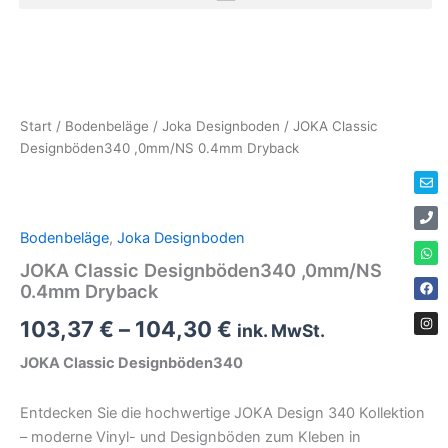
Zum
Inhalt
JOKA
Erforderlich
springen
Classic
Env
Ph
Wha
Fac
Ins
Designböden340
,0mm/NS
0.4mm
Start
/
Bodenbeläge
/
Joka Designboden
/ JOKA Classic
Dryback
Designböden340 ,0mm/NS 0.4mm Dryback
Menge
Bodenbeläge
,
Joka Designboden
JOKA Classic Designböden340 ,0mm/NS
0.4mm Dryback
103,37
€
–
104,30
€
ink. MwSt.
JOKA Classic Designböden340
Entdecken Sie die hochwertige JOKA Design 340 Kollektion
– moderne Vinyl- und Designböden zum Kleben in