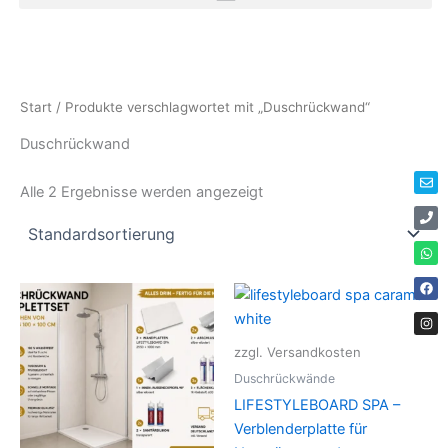
Zum
Inhalt
springen
Env
Ph
Wha
Fac
Ins
Start
/ Produkte verschlagwortet mit „Duschrückwand“
Duschrückwand
Alle 2 Ergebnisse werden angezeigt
Dieses
Die
Produkt
Pro
weist
weis
zzgl. Versandkosten
mehrere
meh
Duschrückwände
Varianten
Vari
LIFESTYLEBOARD SPA –
auf.
auf.
Verblenderplatte für
Die
Die