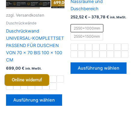
Nassräume und
Optionen
Opt
Duschbereich
können
kön
zzgl. Versandkosten
252,52
€
–
378,78
€
ink. MwSt.
auf
auf
Duschrückwände
der
der
2550x1000mm
Duschrückwand
Produktseite
Prod
2550x1500mm
UNIVERSAL-KOMPLETTSET
gewählt
gew
PASSEND FÜR DUSCHEN
werden
wer
VON 70 × 70 BIS 100 × 100
CM
Ausführung wählen
699,00
€
ink. MwSt.
Online widerruf
Ausführung wählen