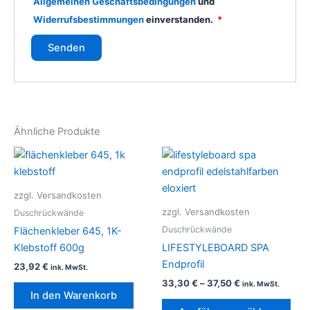
Allgemeinen Geschäftsbedingungen
und
Widerrufsbestimmungen
einverstanden.
*
Ähnliche Produkte
Die
Pro
weis
zzgl. Versandkosten
meh
zzgl. Versandkosten
Duschrückwände
Vari
Duschrückwände
Flächenkleber 645, 1K-
auf.
Klebstoff 600g
LIFESTYLEBOARD SPA
Die
Endprofil
23,92
€
ink. MwSt.
Opt
33,30
€
–
37,50
€
ink. MwSt.
kön
In den Warenkorb
auf