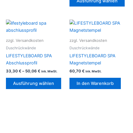
Ausführung wählen
der
Prod
gew
Dieses
wer
Produkt
weist
zzgl. Versandkosten
zzgl. Versandkosten
mehrere
Duschrückwände
Duschrückwände
Varianten
LIFESTYLEBOARD SPA
LIFESTYLEBOARD SPA
auf.
Abschlussprofil
Magnetstempel
Die
33,30
€
–
50,06
€
60,70
€
ink. MwSt.
ink. MwSt.
Optionen
können
Ausführung wählen
In den Warenkorb
auf
der
Produktseite
gewählt
werden