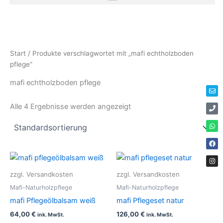
Zum
Inhalt
springen
Env
Ph
Wha
Fac
Ins
Start
/ Produkte verschlagwortet mit „mafi echtholzboden
pflege“
mafi echtholzboden pflege
Alle 4 Ergebnisse werden angezeigt
zzgl. Versandkosten
zzgl. Versandkosten
Mafi-Naturholzpflege
Mafi-Naturholzpflege
mafi Pflegeölbalsam weiß
mafi Pflegeset natur
64,00
€
126,00
€
ink. MwSt.
ink. MwSt.