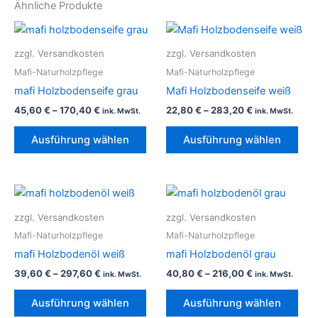
Ähnliche Produkte
Dieses
Die
Produkt
Pro
zzgl. Versandkosten
zzgl. Versandkosten
weist
weis
Mafi-Naturholzpflege
Mafi-Naturholzpflege
mehrere
meh
mafi Holzbodenseife grau
Mafi Holzbodenseife weiß
Varianten
Vari
45,60
€
–
170,40
€
22,80
€
–
283,20
€
ink. MwSt.
ink. MwSt.
auf.
auf.
Die
Die
Ausführung wählen
Ausführung wählen
Optionen
Opt
können
kön
auf
auf
Dieses
Die
der
der
Produkt
Pro
Produktseite
Prod
zzgl. Versandkosten
zzgl. Versandkosten
weist
weis
gewählt
gew
Mafi-Naturholzpflege
Mafi-Naturholzpflege
mehrere
meh
werden
wer
mafi Holzbodenöl weiß
mafi Holzbodenöl grau
Varianten
Vari
39,60
€
–
297,60
€
40,80
€
–
216,00
€
ink. MwSt.
ink. MwSt.
auf.
auf.
Die
Die
Ausführung wählen
Ausführung wählen
Optionen
Opt