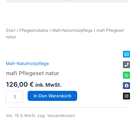
Zum
Inhalt
mafi
Erforderlich
springen
Pflegeset
Env
Ph
Wha
Fac
Ins
natur
Start
/
Pflegeprodukte
/
Mafi-Naturholzpflege
/ mafi Pflegeset
Menge
natur
Mafi-Naturholzpflege
mafi Pflegeset natur
126,00
€
ink. MwSt.
In Den Warenkorb
inkl. 19 % MwSt.
zzgl. Versandkosten