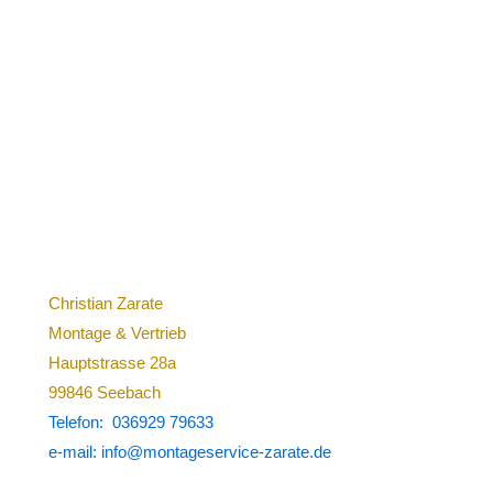
können
kön
auf
auf
der
der
Produktseite
Prod
gewählt
gew
werden
wer
Christian Zarate
Montage & Vertrieb
Hauptstrasse 28a
99846 Seebach
Telefon: 036929 79633
e-mail: info@montageservice-zarate.de