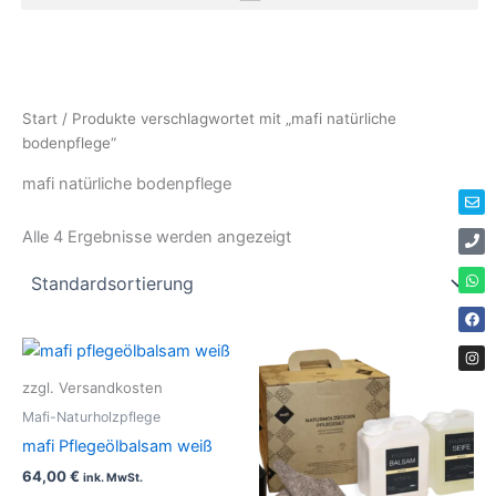
Zum
Inhalt
springen
Env
Ph
Wha
Fac
Ins
Start
/ Produkte verschlagwortet mit „mafi natürliche
bodenpflege“
mafi natürliche bodenpflege
Alle 4 Ergebnisse werden angezeigt
zzgl. Versandkosten
Mafi-Naturholzpflege
mafi Pflegeölbalsam weiß
64,00
€
ink. MwSt.