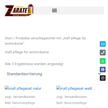
Zum
Inhalt
springen
Env
Ph
Wha
Fac
Ins
Start
/ Produkte verschlagwortet mit „mafi pflege für
wohnräume“
mafi pflege für wohnräume
Alle 3 Ergebnisse werden angezeigt
zzgl. Versandkosten
zzgl. Versandkosten
Mafi-Naturholzpflege
Mafi-Naturholzpflege