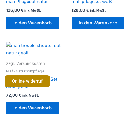
mafi Pflegeset natur
mafi pflegeset weiß
126,00
€
128,00
€
ink. MwSt.
ink. MwSt.
In den Warenkorb
In den Warenkorb
zzgl. Versandkosten
Mafi-Naturholzpflege
mafi Trouble Shooter Set
Online widerruf
natur geölt
72,00
€
ink. MwSt.
In den Warenkorb