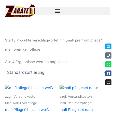
Zum
Inhalt
springen
Env
Ph
Wha
Fac
Ins
Start
/ Produkte verschlagwortet mit „mafi premium pflege“
mafi premium pflege
Alle 4 Ergebnisse werden angezeigt
zzgl. Versandkosten
zzgl. Versandkosten
Mafi-Naturholzpflege
Mafi-Naturholzpflege
mafi Pflegeölbalsam weiß
mafi Pflegeset natur