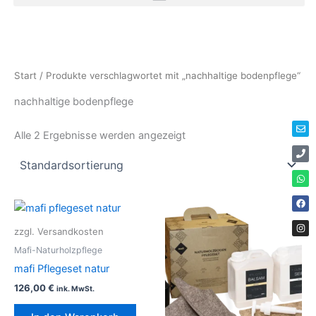
Zum
Inhalt
springen
Env
Ph
Wha
Fac
Ins
Start
/ Produkte verschlagwortet mit „nachhaltige bodenpflege“
nachhaltige bodenpflege
Alle 2 Ergebnisse werden angezeigt
zzgl. Versandkosten
Mafi-Naturholzpflege
mafi Pflegeset natur
126,00
€
ink. MwSt.