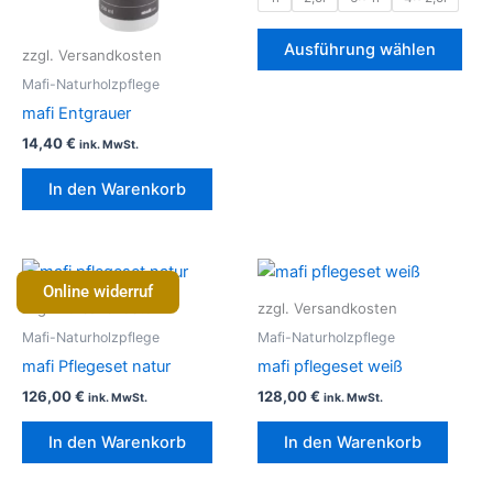
Opt
kön
Ausführung wählen
zzgl. Versandkosten
auf
Mafi-Naturholzpflege
der
mafi Entgrauer
Prod
14,40
€
gew
ink. MwSt.
wer
In den Warenkorb
Online widerruf
zzgl. Versandkosten
zzgl. Versandkosten
Mafi-Naturholzpflege
Mafi-Naturholzpflege
mafi Pflegeset natur
mafi pflegeset weiß
126,00
€
128,00
€
ink. MwSt.
ink. MwSt.
In den Warenkorb
In den Warenkorb