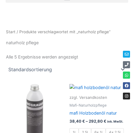
Zum
Inhalt
springen
Env
Ph
Wha
Fac
Ins
Start
/ Produkte verschlagwortet mit „naturholz pflege“
naturholz pflege
Alle 5 Ergebnisse werden angezeigt
Die
Pro
zzgl. Versandkosten
weis
Mafi-Naturholzpflege
meh
mafi Holzbodenöl natur
Vari
38,40
€
–
292,80
€
ink. MwSt.
auf.
Die
1l
2,5l
6x 1l
4x 2,5l