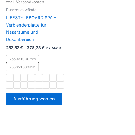
zzgl. Versandkosten
mehrere
Duschrückwände
Varianten
LIFESTYLEBOARD SPA –
auf.
Verblenderplatte für
Die
Nassräume und
Optionen
Duschbereich
können
252,52
€
–
378,78
€
ink. MwSt.
auf
der
2550x1000mm
Produktseite
2550x1500mm
gewählt
werden
Ausführung wählen