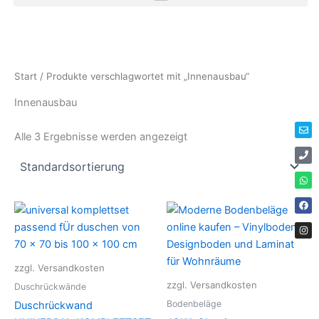
Zum
Inhalt
springen
Env
Ph
Wha
Fac
Ins
Start
/ Produkte verschlagwortet mit „Innenausbau“
Innenausbau
Alle 3 Ergebnisse werden angezeigt
Dieses
Die
Produkt
Pro
weist
weis
mehrere
meh
zzgl. Versandkosten
Varianten
Vari
zzgl. Versandkosten
Duschrückwände
auf.
auf.
Bodenbeläge
Duschrückwand
Die
Die