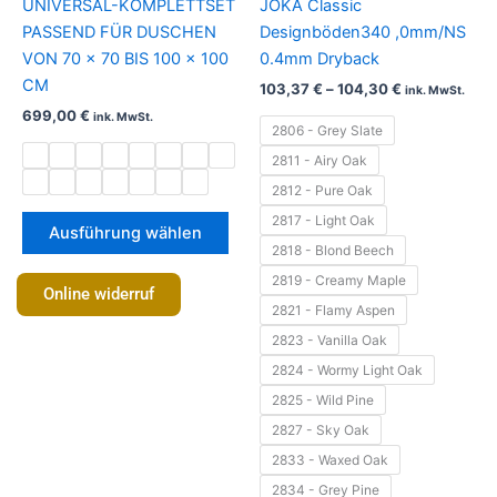
UNIVERSAL-KOMPLETTSET
JOKA Classic
Optionen
Opt
PASSEND FÜR DUSCHEN
Designböden340 ,0mm/NS
können
kön
VON 70 × 70 BIS 100 × 100
0.4mm Dryback
auf
auf
CM
103,37
€
–
104,30
€
ink. MwSt.
der
der
699,00
€
ink. MwSt.
Produktseite
Prod
2806 - Grey Slate
gewählt
gew
2811 - Airy Oak
werden
wer
2812 - Pure Oak
2817 - Light Oak
Ausführung wählen
2818 - Blond Beech
2819 - Creamy Maple
Online widerruf
2821 - Flamy Aspen
2823 - Vanilla Oak
2824 - Wormy Light Oak
2825 - Wild Pine
2827 - Sky Oak
2833 - Waxed Oak
2834 - Grey Pine