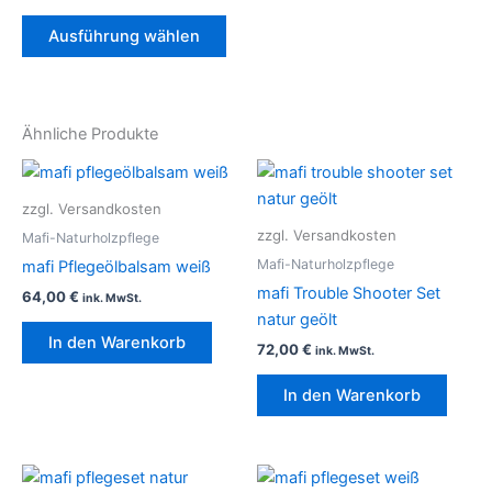
Die
Ausführung wählen
Optionen
können
auf
der
Ähnliche Produkte
Produktseite
gewählt
werden
zzgl. Versandkosten
zzgl. Versandkosten
Mafi-Naturholzpflege
Mafi-Naturholzpflege
mafi Pflegeölbalsam weiß
mafi Trouble Shooter Set
64,00
€
ink. MwSt.
natur geölt
In den Warenkorb
72,00
€
ink. MwSt.
In den Warenkorb