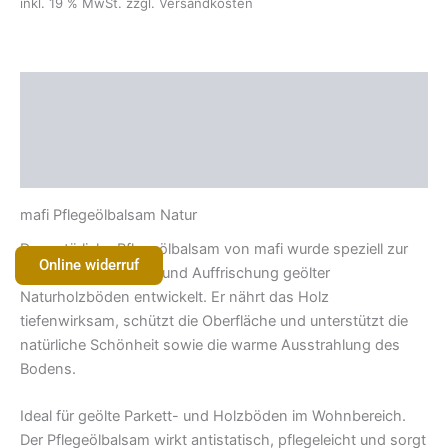
inkl. 19 % MwSt.
zzgl. Versandkosten
Beschreibung
Zusätzliche Information
Rezensionen (0)
mafi
Pflegeölbalsam Natur
Der natürliche Pflegeölbalsam von
mafi
wurde speziell zur
Online widerruf
regelmäßigen Pflege und Auffrischung geölter
Naturholzböden entwickelt. Er nährt das Holz
tiefenwirksam, schützt die Oberfläche und unterstützt die
natürliche Schönheit sowie die warme Ausstrahlung des
Bodens.
Ideal für geölte Parkett- und Holzböden im Wohnbereich.
Der Pflegeölbalsam wirkt antistatisch, pflegeleicht und sorgt