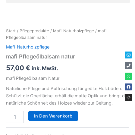
Zum
Inhalt
mafi
Erforderlich
springen
Pflegeölbalsam
Env
Ph
Wha
Fac
Ins
natur
Start
/
Pflegeprodukte
/
Mafi-Naturholzpflege
/ mafi
Menge
Pflegeölbalsam natur
Mafi-Naturholzpflege
mafi Pflegeölbalsam natur
57,00
€
ink. MwSt.
mafi
Pflegeölbalsam Natur
Natürliche Pflege und Auffrischung für geölte Holzböden.
Schützt die Oberfläche, erhält die matte Optik und bringt die
natürliche Schönheit des Holzes wieder zur Geltung.
In Den Warenkorb