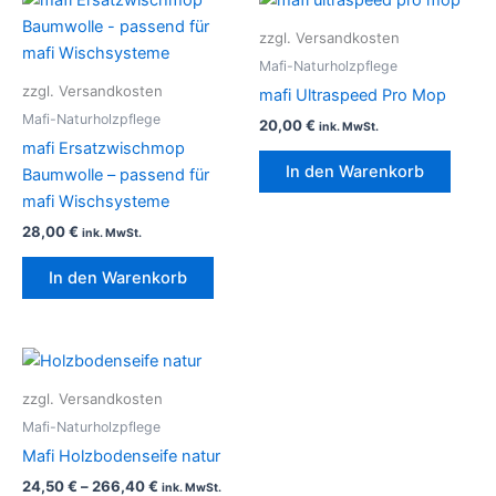
zzgl. Versandkosten
Mafi-Naturholzpflege
zzgl. Versandkosten
mafi Ultraspeed Pro Mop
Mafi-Naturholzpflege
20,00
€
ink. MwSt.
mafi Ersatzwischmop
In den Warenkorb
Baumwolle – passend für
mafi Wischsysteme
28,00
€
ink. MwSt.
In den Warenkorb
Dieses
Produkt
zzgl. Versandkosten
weist
Mafi-Naturholzpflege
mehrere
Mafi Holzbodenseife natur
Varianten
24,50
€
–
266,40
€
ink. MwSt.
auf.